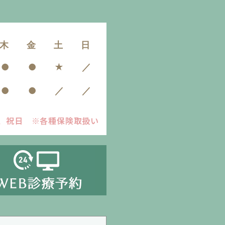
木
金
土
日
●
●
★
／
●
●
／
／
日曜、祝日
※各種保険取扱い