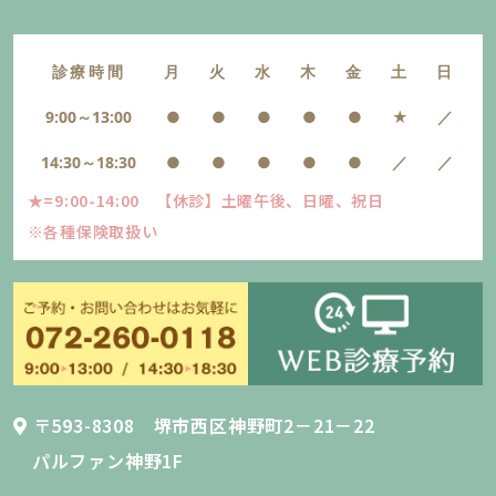
診療時間
月
火
水
木
金
土
日
9:00～13:00
●
●
●
●
●
★
／
14:30～18:30
●
●
●
●
●
／
／
★=9:00-14:00 【休診】土曜午後、日曜、祝日
※各種保険取扱い
〒593-8308 堺市西区神野町2－21－22
パルファン神野1F